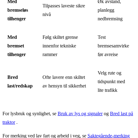
Med
Øk avstand,
Tilpasses laveste sikre
bremseløs
planlegg
nivå
tilhenger
nedbremsing
Med
Følg skiltet grense
Test
bremset
innenfor tekniske
bremsesamvirke
tilhenger
rammer
før avreise
Velg rute og
Bred
Ofte lavere enn skiltet
tidspunkt med
last/redskap
av hensyn til sikkerhet
lite trafikk
For lysbruk og synlighet, se
Bruk av lys og signaler
og
Bred last på
traktor
.
For merking ved lav fart og arbeid i veg, se
Saktegående-merking