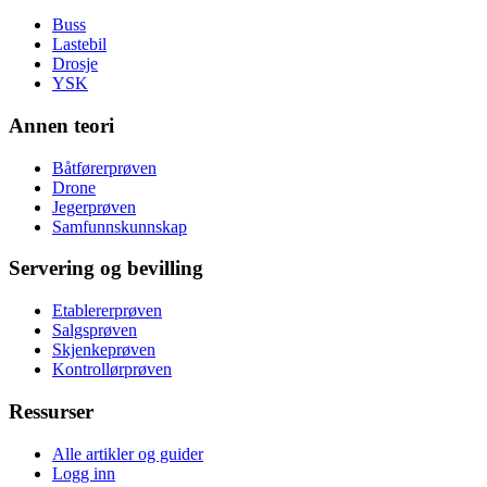
Buss
Lastebil
Drosje
YSK
Annen teori
Båtførerprøven
Drone
Jegerprøven
Samfunnskunnskap
Servering og bevilling
Etablererprøven
Salgsprøven
Skjenkeprøven
Kontrollørprøven
Ressurser
Alle artikler og guider
Logg inn