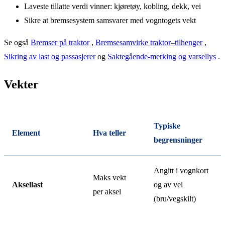
Laveste tillatte verdi vinner: kjøretøy, kobling, dekk, vei
Sikre at bremsesystem samsvarer med vogntogets vekt
Se også
Bremser på traktor
,
Bremsesamvirke traktor–tilhenger
,
Sikring av last og passasjerer
og
Saktegående-merking og varsellys
.
Vekter
Typiske
Element
Hva teller
begrensninger
Angitt i vognkort
Maks vekt
Aksellast
og av vei
per aksel
(bru/vegskilt)