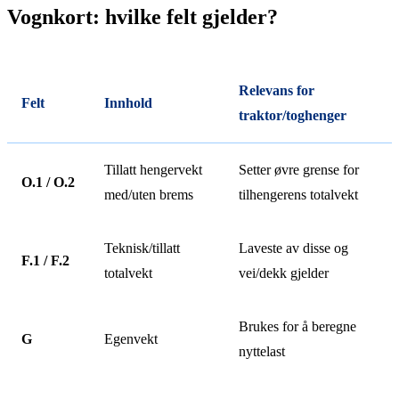
Vognkort: hvilke felt gjelder?
Relevans for
Felt
Innhold
traktor/toghenger
Tillatt hengervekt
Setter øvre grense for
O.1 / O.2
med/uten brems
tilhengerens totalvekt
Teknisk/tillatt
Laveste av disse og
F.1 / F.2
totalvekt
vei/dekk gjelder
Brukes for å beregne
G
Egenvekt
nyttelast