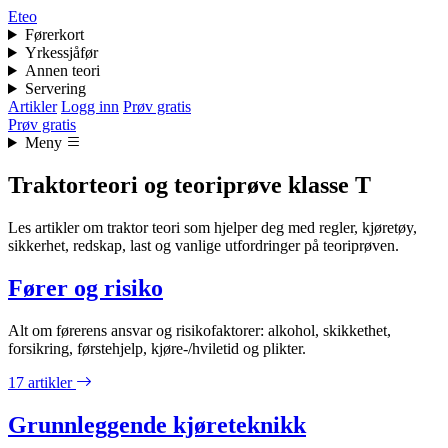
Eteo
Førerkort
Yrkessjåfør
Annen teori
Servering
Artikler
Logg inn
Prøv gratis
Prøv gratis
Meny
Traktorteori og teoriprøve klasse T
Les artikler om traktor teori som hjelper deg med regler, kjøretøy,
sikkerhet, redskap, last og vanlige utfordringer på teoriprøven.
Fører og risiko
Alt om førerens ansvar og risikofaktorer: alkohol, skikkethet,
forsikring, førstehjelp, kjøre-/hviletid og plikter.
17 artikler
Grunnleggende kjøreteknikk