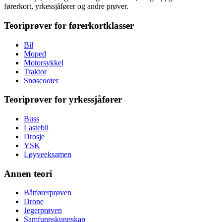
førerkort, yrkessjåfører og andre prøver.
Teoriprøver for førerkortklasser
Bil
Moped
Motorsykkel
Traktor
Snøscooter
Teoriprøver for yrkessjåfører
Buss
Lastebil
Drosje
YSK
Løyveeksamen
Annen teori
Båtførerprøven
Drone
Jegerprøven
Samfunnskunnskap