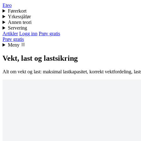
Eteo
Førerkort
Yrkessjåfør
Annen teori
Servering
Artikler
Logg inn
Prøv gratis
Prøv gratis
Meny
Vekt, last og lastsikring
Alt om vekt og last: maksimal lastkapasitet, korrekt vektfordeling, last