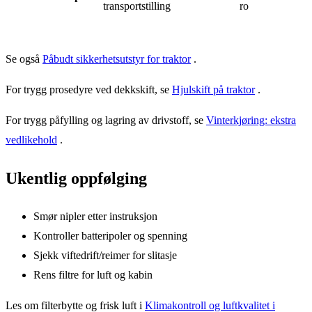
transportstilling
ro
Se også
Påbudt sikkerhetsutstyr for traktor
.
For trygg prosedyre ved dekkskift, se
Hjulskift på traktor
.
For trygg påfylling og lagring av drivstoff, se
Vinterkjøring: ekstra
vedlikehold
.
Ukentlig oppfølging
Smør nipler etter instruksjon
Kontroller batteripoler og spenning
Sjekk viftedrift/reimer for slitasje
Rens filtre for luft og kabin
Les om filterbytte og frisk luft i
Klimakontroll og luftkvalitet i