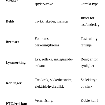
Væsker
spylervæske
korrekt type
Juster for
Dekk
Trykk, skader, mønster
last/underlag
Fotbrems,
Test rull og
Bremser
parkeringsbrems
rettlinje
Lys, refleks, saktegående-
Rengjør for
Lys/merking
trekant
synlighet
Trekkrok, sikkerhetswire,
Se lekkasje
Koblinger
elektrisk/hydraulikk
og slark
Vern, låsing,
Koble kun i
PTO/redskap