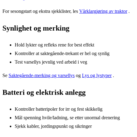
For sesongstart og ekstra sjekklister, les
Vårklargjøring av traktor
.
Synlighet og merking
Hold lykter og refleks rene for best effekt
Kontroller at saktegående-trekant er hel og synlig
Test varsellys jevnlig ved arbeid i veg
Se
Saktegående-merking og varsellys
og
Lys og lystyper
.
Batteri og elektrisk anlegg
Kontroller batteripoler for irr og fest skikkelig
Mål spenning hvile/ladning, se etter unormal drenering
Sjekk kabler, jordingspunkt og sikringer