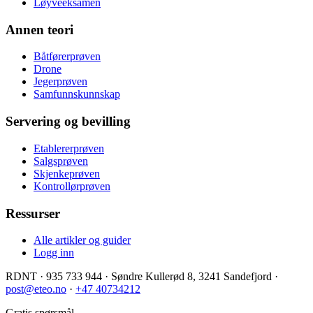
Løyveeksamen
Annen teori
Båtførerprøven
Drone
Jegerprøven
Samfunnskunnskap
Servering og bevilling
Etablererprøven
Salgsprøven
Skjenkeprøven
Kontrollørprøven
Ressurser
Alle artikler og guider
Logg inn
RDNT
·
935 733 944
·
Søndre Kullerød 8, 3241 Sandefjord
·
post@eteo.no
·
+47 40734212
Gratis spørsmål