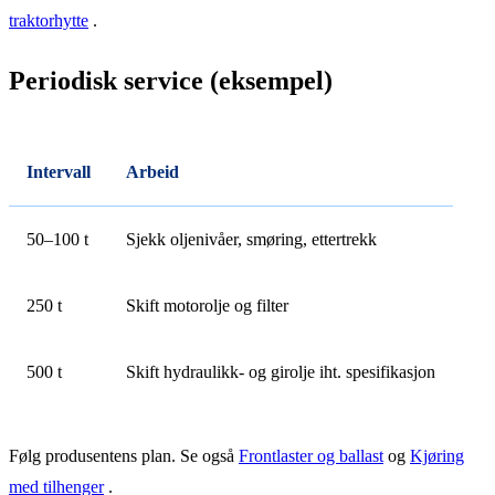
traktorhytte
.
Periodisk service (eksempel)
Intervall
Arbeid
50–100 t
Sjekk oljenivåer, smøring, ettertrekk
250 t
Skift motorolje og filter
500 t
Skift hydraulikk- og girolje iht. spesifikasjon
Følg produsentens plan. Se også
Frontlaster og ballast
og
Kjøring
med tilhenger
.