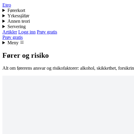
Eteo
Førerkort
Yrkessjåfør
Annen teori
Servering
Artikler
Logg inn
Prøv gratis
Prøv gratis
Meny
Fører og risiko
Alt om førerens ansvar og risikofaktorer: alkohol, skikkethet, forsikring