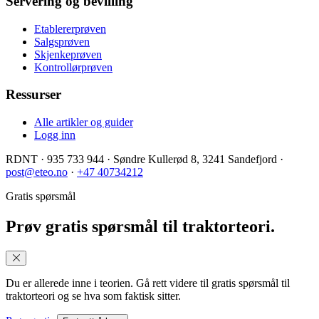
Servering og bevilling
Etablererprøven
Salgsprøven
Skjenkeprøven
Kontrollørprøven
Ressurser
Alle artikler og guider
Logg inn
RDNT
·
935 733 944
·
Søndre Kullerød 8, 3241 Sandefjord
·
post@eteo.no
·
+47 40734212
Gratis spørsmål
Prøv gratis spørsmål til traktorteori.
Du er allerede inne i teorien. Gå rett videre til gratis spørsmål til
traktorteori og se hva som faktisk sitter.