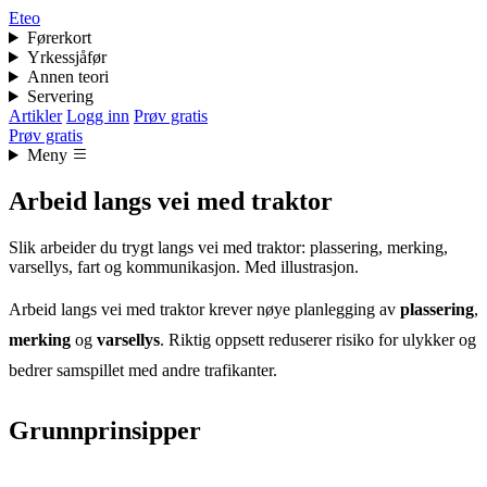
Eteo
Førerkort
Yrkessjåfør
Annen teori
Servering
Artikler
Logg inn
Prøv gratis
Prøv gratis
Meny
Arbeid langs vei med traktor
Slik arbeider du trygt langs vei med traktor: plassering, merking,
varsellys, fart og kommunikasjon. Med illustrasjon.
Arbeid langs vei med traktor krever nøye planlegging av
plassering
,
merking
og
varsellys
. Riktig oppsett reduserer risiko for ulykker og
bedrer samspillet med andre trafikanter.
Grunnprinsipper