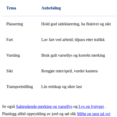
Tema
Anbefaling
Plassering
Hold god sideklarering, ha fluktvei og sikt
Fart
Lav fart ved arbeid; tilpass etter trafikk
Varsling
Bruk gult varsellys og korrekt merking
Sikt
Rengjør ruter/speil, vurder kamera
Transportstilling
Lås redskap og sikre last
Se også
Saktegående-merking og varsellys
og
Lys og lystyper
.
Planlegg alltid opprydding av jord og søl slik
Miljø og spor på vei