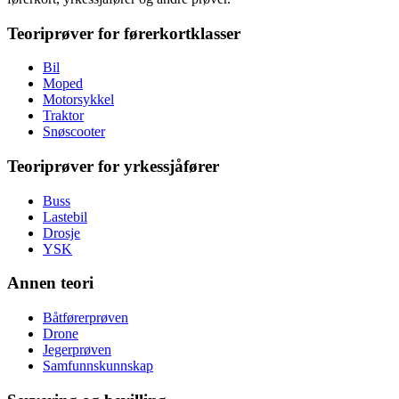
Teoriprøver for førerkortklasser
Bil
Moped
Motorsykkel
Traktor
Snøscooter
Teoriprøver for yrkessjåfører
Buss
Lastebil
Drosje
YSK
Annen teori
Båtførerprøven
Drone
Jegerprøven
Samfunnskunnskap