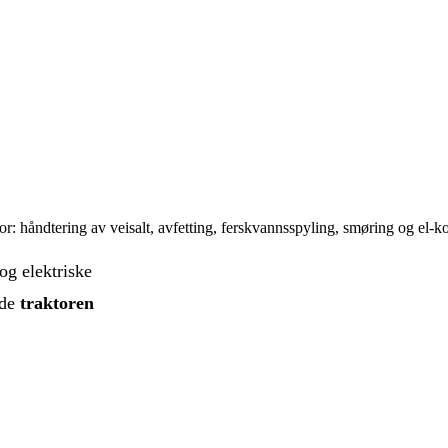
r: håndtering av veisalt, avfetting, ferskvannsspyling, smøring og el‑ko
og elektriske
lde
traktoren