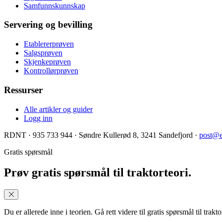
Samfunnskunnskap
Servering og bevilling
Etablererprøven
Salgsprøven
Skjenkeprøven
Kontrollørprøven
Ressurser
Alle artikler og guider
Logg inn
RDNT
·
935 733 944
·
Søndre Kullerød 8, 3241 Sandefjord
·
post@e
Gratis spørsmål
Prøv gratis spørsmål til traktorteori.
Du er allerede inne i teorien. Gå rett videre til gratis spørsmål til trakt