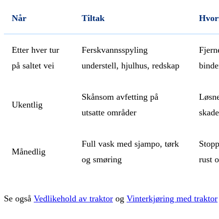
Når
Tiltak
Hvor
Etter hver tur
Ferskvannsspyling
Fjern
på saltet vei
understell, hjulhus, redskap
binde
Skånsom avfetting på
Løsne
Ukentlig
utsatte områder
skade
Full vask med sjampo, tørk
Stop
Månedlig
og smøring
rust 
Se også
Vedlikehold av traktor
og
Vinterkjøring med traktor