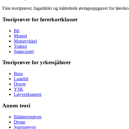
Finn teoriprøver, fagartikler og målrettede øvingsoppgaver for førerkor
Teoriprøver for førerkortklasser
Bil
Moped
Motorsykkel
Traktor
Snøscooter
Teoriprøver for yrkessjåfører
Buss
Lastebil
Drosje
YSK
Løyveeksamen
Annen teori
Båtførerprøven
Drone
Jegerprøven