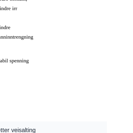
ndre irr
indre
anninntrengning
abil spenning