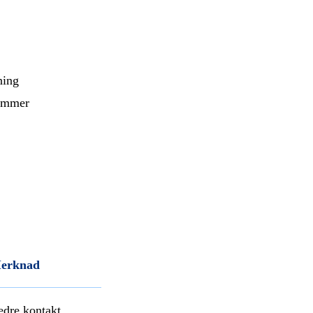
ning
lommer
erknad
edre kontakt,