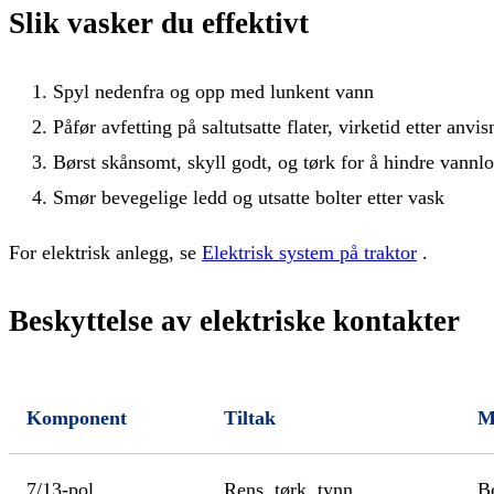
Slik vasker du effektivt
Spyl nedenfra og opp med lunkent vann
Påfør avfetting på saltutsatte flater, virketid etter anvis
Børst skånsomt, skyll godt, og tørk for å hindre vann
Smør bevegelige ledd og utsatte bolter etter vask
For elektrisk anlegg, se
Elektrisk system på traktor
.
Beskyttelse av elektriske kontakter
Komponent
Tiltak
M
7/13‑pol
Rens, tørk, tynn
B