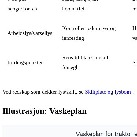
hengerkontakt
kontaktfett
mi
Kontroller pakninger og
H
Arbeidslys/varsellys
innfesting
v
Rens til blank metall,
Jordingspunkter
St
forsegl
Ved redskap som dekker lys/skilt, se
Skiltplate og lysbom
.
Illustrasjon: Vaskeplan