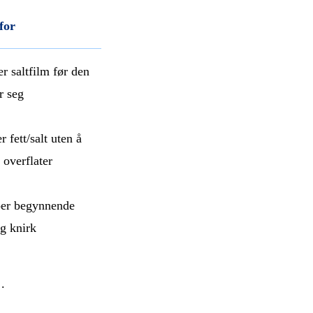
for
er saltfilm før den
r seg
r fett/salt uten å
 overflater
per begynnende
og knirk
.