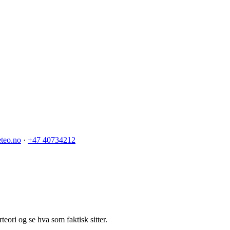
teo.no
·
+47 40734212
orteori og se hva som faktisk sitter.