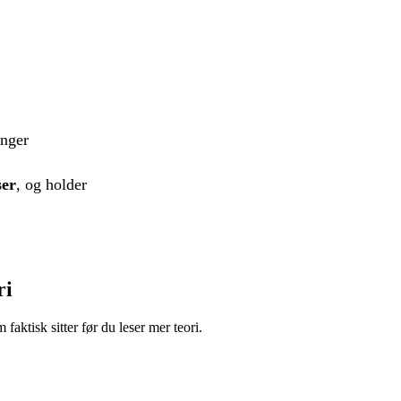
inger
ser
, og holder
ri
m faktisk sitter før du leser mer teori.